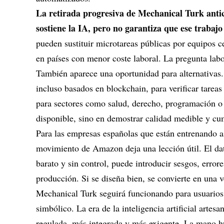
La retirada progresiva de Mechanical Turk anti
sostiene la IA, pero no garantiza que ese trabaj
pueden sustituir microtareas públicas por equipos ce
en países con menor coste laboral. La pregunta labor
También aparece una oportunidad para alternativas
incluso basados en blockchain, para verificar tarea
para sectores como salud, derecho, programación o 
disponible, sino en demostrar calidad medible y c
Para las empresas españolas que están entrenando asi
movimiento de Amazon deja una lección útil. El da
barato y sin control, puede introducir sesgos, erro
producción. Si se diseña bien, se convierte en una ve
Mechanical Turk seguirá funcionando para usuarios a
simbólico. La era de la inteligencia artificial artes
regulada, más integrada y más exigente. La mano h