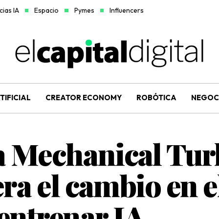
ias IA
Espacio
Pymes
Influencers
TIFICIAL
CREATOR ECONOMY
ROBÓTICA
NEGOC
 Mechanical Tur
era el cambio en e
entrenar IA