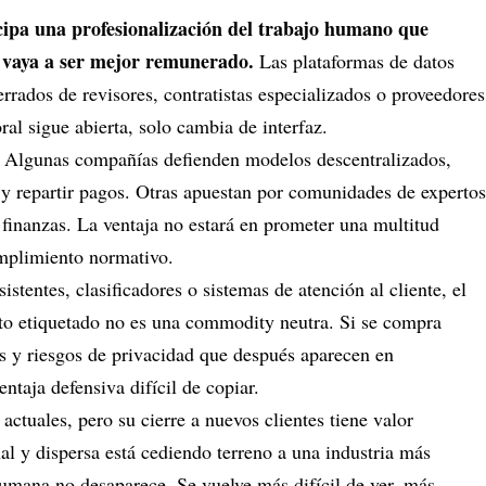
cipa una profesionalización del trabajo humano que
o vaya a ser mejor remunerado.
Las plataformas de datos
rrados de revisores, contratistas especializados o proveedores
al sigue abierta, solo cambia de interfaz.
. Algunas compañías defienden modelos descentralizados,
s y repartir pagos. Otras apuestan por comunidades de expertos
finanzas. La ventaja no estará en prometer una multitud
umplimiento normativo.
stentes, clasificadores o sistemas de atención al cliente, el
to etiquetado no es una commodity neutra. Si se compra
res y riesgos de privacidad que después aparecen en
ntaja defensiva difícil de copiar.
ctuales, pero su cierre a nuevos clientes tiene valor
anal y dispersa está cediendo terreno a una industria más
umana no desaparece. Se vuelve más difícil de ver, más