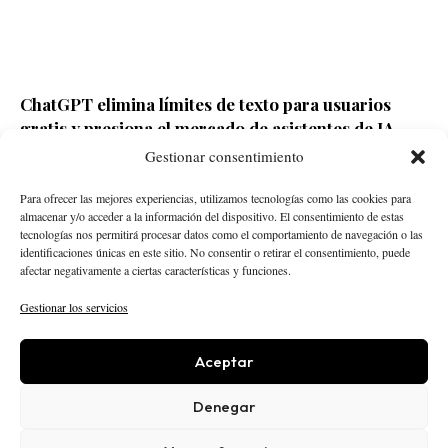
ChatGPT elimina límites de texto para usuarios
gratis y presiona el mercado de asistentes de IA
Gestionar consentimiento
Redacción ECD
Hace 4 horas
Para ofrecer las mejores experiencias, utilizamos tecnologías como las cookies para
almacenar y/o acceder a la información del dispositivo. El consentimiento de estas
tecnologías nos permitirá procesar datos como el comportamiento de navegación o las
identificaciones únicas en este sitio. No consentir o retirar el consentimiento, puede
afectar negativamente a ciertas características y funciones.
Gestionar los servicios
Aceptar
STARTUPS
INTELIGENCIA ARTIFICIAL
CREATOR ECONOMY
ROBÓTICA
NEGOCIOS
Denegar
ECONOMÍA
ACTUALIDAD
PUBLICIDAD
NOSOTROS
POLÍTICA EDITORIAL