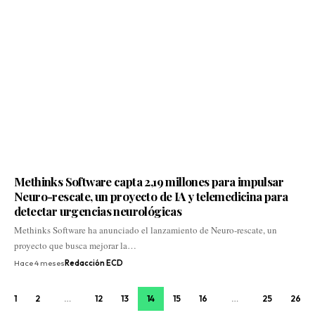
Methinks Software capta 2,19 millones para impulsar
Neuro-rescate, un proyecto de IA y telemedicina para
detectar urgencias neurológicas
Methinks Software ha anunciado el lanzamiento de Neuro-rescate, un
proyecto que busca mejorar la…
Hace 4 meses
Redacción ECD
1
2
…
12
13
14
15
16
…
25
26