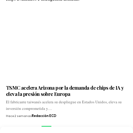
TSMC acelera Arizona por la demanda de chips de IA y
eleva la presión sobre Europa
El fabricante taiwanés acelera su despliegue en Estados Unidos, eleva su
inversión comprometida y…
Hace 2 semanas
Redacción ECD
1
2
3
4
5
…
32
33