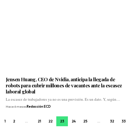
Jensen Huang, CEO de Nvidia, anticipa la llegada de
robots para cubrir millones de vacantes ante la escasez
laboral global
La escasez de trabajadores ya no es una previsión. Es un dato. Y, según…
Hace 6 meses
Redacción ECD
1
2
…
21
22
23
24
25
…
32
33