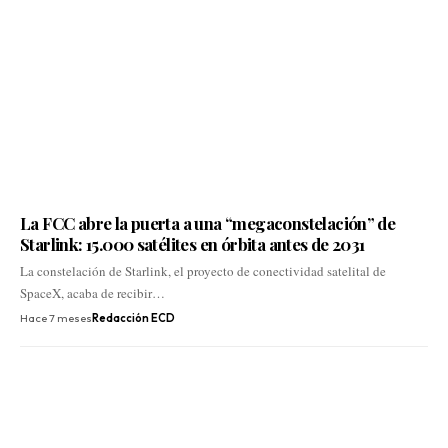
La FCC abre la puerta a una “megaconstelación” de
Starlink: 15.000 satélites en órbita antes de 2031
La constelación de Starlink, el proyecto de conectividad satelital de
SpaceX, acaba de recibir…
Hace 7 meses
Redacción ECD