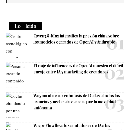
Lo + leído
Qwen3.8-Max intensifica la presión china sobre
los modelos cerrados de OpenAI y Anthropic
El viaje de influencers de OpenAI muestra el difícil
encaje entre IA y marketing de creadores
Waymo abre sus robotaxis de Dallas a todos los
usuarios y acelera la carrera por la movilidad
autónoma
Wispr Flow lleva los anotadores de IA a las