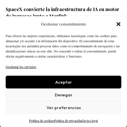
SpaceX convierte la infraestructura de IA en motor
de ingresos junto a Starlink
Gestionar consentimiento
Redacción ECD
Hace 17 horas
Para ofrecer las mejores experiencias, utilizamos tecnologías como las cookies para
almacenar y/o acceder a la información del dispositivo. El consentimiento de estas
tecnologías nos permitirá procesar datos como el comportamiento de navegación o las
identificaciones únicas en este sitio. No consentir o retirar el consentimiento, puede
afectar negativamente a ciertas características y funciones.
Gestionar los servicios
Aceptar
STARTUPS
INTELIGENCIA ARTIFICIAL
CREATOR ECONOMY
ROBÓTICA
NEGOCIOS
Denegar
ECONOMÍA
ACTUALIDAD
PUBLICIDAD
NOSOTROS
POLÍTICA EDITORIAL
Ver preferencias
AVISO LEGAL
PRIVACIDAD
COOKIES
© 2025 El Capital Digital
Política de cookies
Política de privacidad
Aviso legal