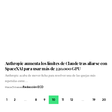
Anthropic aumenta los límites de Claude tras aliarse con
SpaceXAI para usar más de 220.000 GPU
Anthropic acaba de mover ficha para resolver una de las quejas más
repetidas entre…
Hace 3 meses
Redacción ECD
1
2
…
8
9
10
11
12
…
19
20