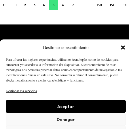
1
2
3
4
5
6
7
…
150
151
Gestionar consentimiento
Para ofrecer las mejores experiencias, utilizamos tecnologías como las cookies para
almacenar y/o acceder a la información del dispositivo. El consentimiento de estas
STARTUPS
INTELIGENCIA ARTIFICIAL
tecnologías nos permitirá procesar datos como el comportamiento de navegación o las
CREATOR ECONOMY
ROBÓTICA
NEGOCIOS
identificaciones únicas en este sitio. No consentir o retirar el consentimiento, puede
afectar negativamente a ciertas características y funciones.
ECONOMÍA
ACTUALIDAD
PUBLICIDAD
NOSOTROS
POLÍTICA EDITORIAL
Gestionar los servicios
AVISO LEGAL
PRIVACIDAD
COOKIES
© 2025 El Capital Digital
Aceptar
Denegar